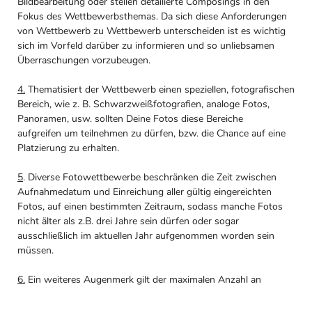
Bildbearbeitung oder stellen detailierte Composings in den
Fokus des Wettbewerbsthemas. Da sich diese Anforderungen
von Wettbewerb zu Wettbewerb unterscheiden ist es wichtig
sich im Vorfeld darüber zu informieren und so unliebsamen
Überraschungen vorzubeugen.
4.
Thematisiert der Wettbewerb einen speziellen, fotografischen
Bereich, wie z. B. Schwarzweißfotografien, analoge Fotos,
Panoramen, usw. sollten Deine Fotos diese Bereiche
aufgreifen um teilnehmen zu dürfen, bzw. die Chance auf eine
Platzierung zu erhalten.
5
. Diverse Fotowettbewerbe beschränken die Zeit zwischen
Aufnahmedatum und Einreichung aller gültig eingereichten
Fotos, auf einen bestimmten Zeitraum, sodass manche Fotos
nicht älter als z.B. drei Jahre sein dürfen oder sogar
ausschließlich im aktuellen Jahr aufgenommen worden sein
müssen.
6.
Ein weiteres Augenmerk gilt der maximalen Anzahl an
Einreichungen, da diese meist begrenzt werden. Prüfe deshalb
genau, wie viele Bilder oder Serien Du maximal einreichen