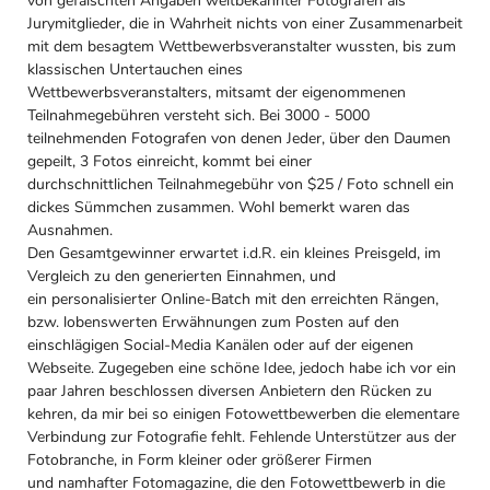
von gefälschten Angaben weltbekannter Fotografen als
Jurymitglieder, die in Wahrheit nichts von einer Zusammenarbeit
mit dem besagtem Wettbewerbsveranstalter wussten, bis zum
klassischen Untertauchen eines
Wettbewerbsveranstalters, mitsamt der eigenommenen
Teilnahmegebühren versteht sich. Bei 3000 - 5000
teilnehmenden Fotografen von denen Jeder, über den Daumen
gepeilt, 3 Fotos einreicht, kommt bei einer
durchschnittlichen Teilnahmegebühr von $25 / Foto schnell ein
dickes Sümmchen zusammen. Wohl bemerkt waren das
Ausnahmen.
Den Gesamtgewinner erwartet i.d.R. ein kleines Preisgeld, im
Vergleich zu den generierten Einnahmen, und
ein personalisierter Online-Batch mit den erreichten Rängen,
bzw. lobenswerten Erwähnungen zum Posten auf den
einschlägigen Social-Media Kanälen oder auf der eigenen
Webseite. Zugegeben eine schöne Idee, jedoch habe ich vor ein
paar Jahren beschlossen diversen Anbietern den Rücken zu
kehren, da mir bei so einigen Fotowettbewerben die elementare
Verbindung zur Fotografie fehlt. Fehlende Unterstützer aus der
Fotobranche, in Form kleiner oder größerer Firmen
und namhafter Fotomagazine, die den Fotowettbewerb in die