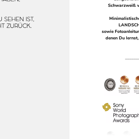
Schwarzweiß v
Minimalistisc
LANDSCHAF
sowie Fotoanleitu
denen Du lernst,
______