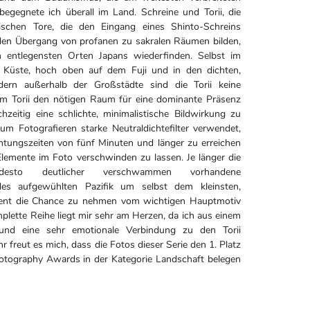
begegnete ich überall im Land. Schreine und Torii, die
anischen Tore, die den Eingang eines Shinto-Schreins
den Übergang von profanen zu sakralen Räumen bilden,
n entlegensten Orten Japans wiederfinden. Selbst im
r Küste, hoch oben auf dem Fuji und in den dichten,
rn außerhalb der Großstädte sind die Torii keine
em Torii den nötigen Raum für eine dominante Präsenz
hzeitig eine schlichte, minimalistische Bildwirkung zu
zum Fotografieren starke Neutraldichtefilter verwendet,
chtungszeiten von fünf Minuten und länger zu erreichen
Elemente im Foto verschwinden zu lassen. Je länger die
t desto deutlicher verschwammen vorhandene
des aufgewühlten Pazifik um selbst dem kleinsten,
ment die Chance zu nehmen vom wichtigen Hauptmotiv
plette Reihe liegt mir sehr am Herzen, da ich aus einem
rund eine sehr emotionale Verbindung zu den Torii
 freut es mich, dass die Fotos dieser Serie den 1. Platz
tography Awards in der Kategorie Landschaft belegen