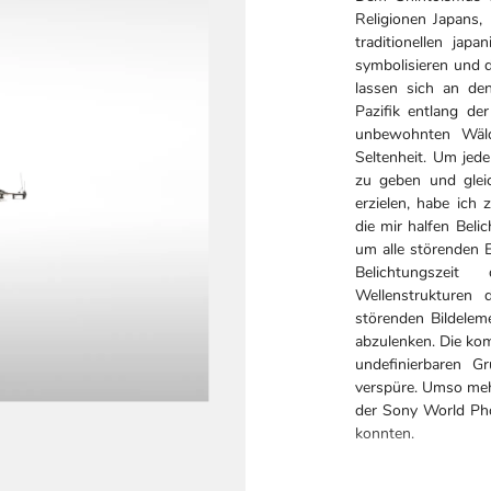
Religionen Japans, 
traditionellen jap
symbolisieren und 
lassen sich an de
Pazifik entlang de
unbewohnten Wälde
Seltenheit. Um jed
zu geben und gleic
erzielen, habe ich 
die mir halfen Beli
um alle störenden 
Belichtungszei
Wellenstrukturen 
störenden Bildele
abzulenken. Die kom
undefinierbaren G
verspüre. Umso mehr
der Sony World Pho
konnten.