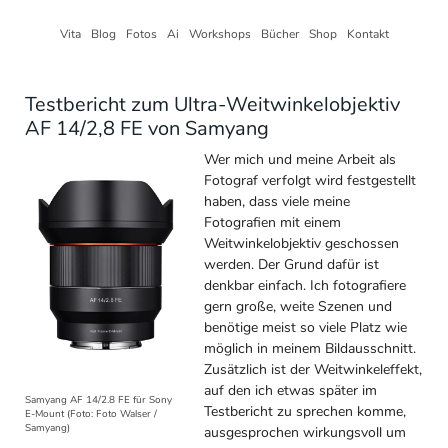
Vita
Blog
Fotos
Ai
Workshops
Bücher
Shop
Kontakt
Testbericht zum Ultra-Weitwinkelobjektiv
AF 14/2,8 FE von Samyang
Wer mich und meine Arbeit als
Fotograf verfolgt wird festgestellt
haben, dass viele meine
Fotografien mit einem
Weitwinkelobjektiv geschossen
werden. Der Grund dafür ist
denkbar einfach. Ich fotografiere
gern große, weite Szenen und
benötige meist so viele Platz wie
möglich in meinem Bildausschnitt.
Zusätzlich ist der Weitwinkeleffekt,
auf den ich etwas später im
Samyang AF 14/2.8 FE für Sony
Testbericht zu sprechen komme,
E-Mount (Foto: Foto Walser /
Samyang)
ausgesprochen wirkungsvoll um