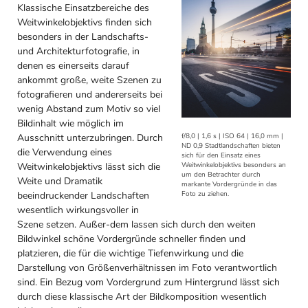
Klassische Einsatzbereiche des
Weitwinkelobjektivs finden sich
besonders in der Landschafts-
und Architekturfotografie, in
denen es einerseits darauf
ankommt große, weite Szenen zu
fotografieren und andererseits bei
wenig Abstand zum Motiv so viel
Bildinhalt wie möglich im
Ausschnitt unterzubringen. Durch
f/8,0 | 1,6 s | ISO 64 | 16,0 mm |
ND 0,9 Stadtlandschaften bieten
die Verwendung eines
sich für den Einsatz eines
Weitwinkelobjektivs lässt sich die
Weitwinkelobjektivs besonders an
um den Betrachter durch
Weite und Dramatik
markante Vordergründe in das
beeindruckender Landschaften
Foto zu ziehen.
wesentlich wirkungsvoller in
Szene setzen. Außer-dem lassen sich durch den weiten
Bildwinkel schöne Vordergründe schneller finden und
platzieren, die für die wichtige Tiefenwirkung und die
Darstellung von Größenverhältnissen im Foto verantwortlich
sind. Ein Bezug vom Vordergrund zum Hintergrund lässt sich
durch diese klassische Art der Bildkomposition wesentlich