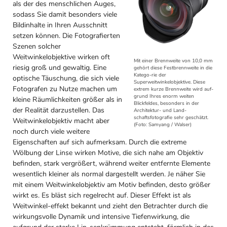
als der des menschlichen Auges,
sodass Sie damit besonders viele
Bildinhalte in Ihren Ausschnitt
setzen können. Die Fotografierten
Szenen solcher
Weitwinkelobjektive wirken oft
Mit einer Brennweite von 10,0 mm
riesig groß und gewaltig. Eine
gehört diese Festbrennweite in die
Katego-rie der
optische Täuschung, die sich viele
Superweitwinkelobjektive. Diese
Fotografen zu Nutze machen um
extrem kurze Brennweite wird auf-
grund Ihres enorm weiten
kleine Räumlichkeiten größer als in
Blickfeldes, besonders in der
der Realität darzustellen. Das
Architektur- und Land-
schaftsfotografie sehr geschätzt.
Weitwinkelobjektiv macht aber
(Foto: Samyang / Walser)
noch durch viele weitere
Eigenschaften auf sich aufmerksam. Durch die extreme
Wölbung der Linse wirken Motive, die sich nahe am Objektiv
befinden, stark vergrößert, während weiter entfernte Elemente
wesentlich kleiner als normal dargestellt werden. Je näher Sie
mit einem Weitwinkelobjektiv am Motiv befinden, desto größer
wirkt es. Es bläst sich regelrecht auf. Dieser Effekt ist als
Weitwinkel-effekt bekannt und zieht den Betrachter durch die
wirkungsvolle Dynamik und intensive Tiefenwirkung, die