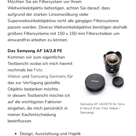
Möchten Sie ein Filtersystem vor Ihrem
Weitwinkelobjektiv befestigen, achten Sie darauf, dass
aufgrund der starken Linsenwölbung vieler
Superweitwinkelobjektive nicht alle gängigen Filtersysteme
passen werden. Diverse Weitwinkelobjektive benötigen deshalb
größere Filtersysteme mit 150 x 150 mm Filterscheiben um
einwandfrei arbeiten zu können.
Das Samyang AF 14/2.8 FE
Kommen wir zum eigentlichen
Testbericht wobei ich mich hiermit
nochmals bei
Foto
Walser
und
Samyang Germany
für
das zur Verfügung gestellte
Objektiv bedanken möchte.
In diesem Testbericht möchte ich
auf die wichtigsten Faktoren
Samyang AF 14/2.8 FE für Sony
eingehen, die mich persönlich in
E-Mount (Foto: Foto Walser /
Samyang)
meiner Kaufentscheidung
beeinflussen.
Design, Ausstattung und Haptik