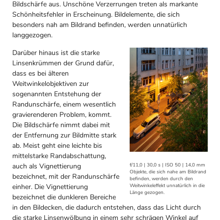
Bildschärfe aus. Unschöne Verzerrungen treten als markante
Schönheitsfehler in Erscheinung. Bildelemente, die sich
besonders nah am Bildrand befinden, werden unnatürlich
langgezogen.
Darüber hinaus ist die starke
Linsenkrümmen der Grund dafür,
dass es bei älteren
Weitwinkelobjektiven zur
sogenannten Entstehung der
Randunschärfe, einem wesentlich
gravierenderen Problem, kommt.
Die Bildschärfe nimmt dabei mit
der Entfernung zur Bildmitte stark
ab. Meist geht eine leichte bis
mittelstarke Randabschattung,
auch als Vignettierung
f/11,0 | 30,0 s | ISO 50 | 14,0 mm
Objekte, die sich nahe am Bildrand
bezeichnet, mit der Randunschärfe
befinden, werden durch den
einher. Die Vignettierung
Weitwinkeleffekt unnatürlich in die
Länge gezogen.
bezeichnet die dunkleren Bereiche
in den Bildecken, die dadurch entstehen, dass das Licht durch
die starke Linsenwölbung in einem sehr schrägen Winkel auf