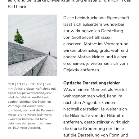
aufgrund der starke Lin-senkrümmung entsteht, förmlich in das
Bild hinein.
Diese beeindruckende Eigenschaft
lässt sich außerdem wunderbar
zur wirkungsvollen Darstellung
von Größenverhältnissen
einsetzen. Motive im Vordergrund
wirken übermäßig groß, während
andere Motive kleiner und kleiner
erscheinen, je weiter sie sich vom
Objektiv entfernen.
Optische Darstellungsfehler
f/8,0 | 1/125 s | ISO 100 | 14,0
Was in einem Moment als Vorteil
mm Anhand dieser Aufnahme mit
einem Su-perweitwinkelobjektiv
wahrgenommen wird, kann im
wird der Weitwinkeleffekt sehr
nächsten Augenblick einen
deutlich sichtbar. Die Stufen im
Vordergrund wirken sehr
Nachteil darstellen. Je weiter sich
dominant, während die Person im
die Bildinhalte von der Bildmitte
Hinter-grund winzig klein wirkt,
Zwischen Kamera und Motiv
entfernen, desto stärker wirkt sich
befanden sich jedoch nicht mehr
die starke Krümmung der Linse
als 10,0 Meter Abstand.
auf die Darstellung von Form und