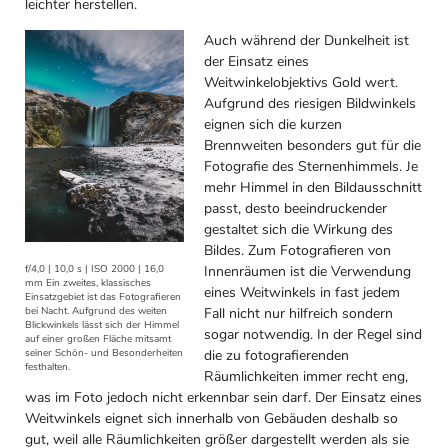
leichter herstellen.
Auch während der Dunkelheit ist
der Einsatz eines
Weitwinkelobjektivs Gold wert.
Aufgrund des riesigen Bildwinkels
eignen sich die kurzen
Brennweiten besonders gut für die
Fotografie des Sternenhimmels. Je
mehr Himmel in den Bildausschnitt
passt, desto beeindruckender
gestaltet sich die Wirkung des
Bildes. Zum Fotografieren von
Innenräumen ist die Verwendung
f/4,0 | 10,0 s | ISO 2000 | 16,0
mm Ein zweites, klassisches
eines Weitwinkels in fast jedem
Einsatzgebiet ist das Fotografieren
Fall nicht nur hilfreich sondern
bei Nacht. Aufgrund des weiten
Blickwinkels lässt sich der Himmel
sogar notwendig. In der Regel sind
auf einer großen Fläche mitsamt
die zu fotografierenden
seiner Schön- und Besonderheiten
festhalten.
Räumlichkeiten immer recht eng,
was im Foto jedoch nicht erkennbar sein darf. Der Einsatz eines
Weitwinkels eignet sich innerhalb von Gebäuden deshalb so
gut, weil alle Räumlichkeiten größer dargestellt werden als sie