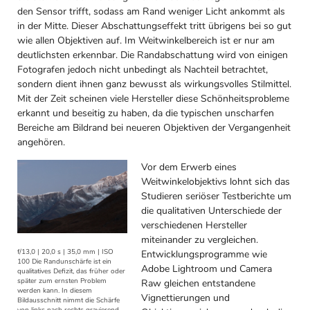
den Sensor trifft, sodass am Rand weniger Licht ankommt als
in der Mitte. Dieser Abschattungseffekt tritt übrigens bei so gut
wie allen Objektiven auf. Im Weitwinkelbereich ist er nur am
deutlichsten erkennbar. Die Randabschattung wird von einigen
Fotografen jedoch nicht unbedingt als Nachteil betrachtet,
sondern dient ihnen ganz bewusst als wirkungsvolles Stilmittel.
Mit der Zeit scheinen viele Hersteller diese Schönheitsprobleme
erkannt und beseitig zu haben, da die typischen unscharfen
Bereiche am Bildrand bei neueren Objektiven der Vergangenheit
angehören.
Vor dem Erwerb eines
Weitwinkelobjektivs lohnt sich das
Studieren seriöser Testberichte um
die qualitativen Unterschiede der
verschiedenen Hersteller
miteinander zu vergleichen.
f/13,0 | 20,0 s | 35,0 mm | ISO
Entwicklungsprogramme wie
100 Die Randunschärfe ist ein
Adobe Lightroom und Camera
qualitatives Defizit, das früher oder
später zum ernsten Problem
Raw gleichen entstandene
werden kann. In diesem
Vignettierungen und
Bildausschnitt nimmt die Schärfe
von links nach rechts gravierend